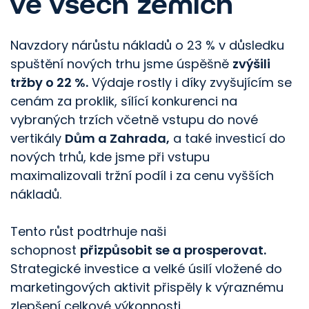
ve všech zemích
Navzdory nárůstu nákladů o 23 % v důsledku
spuštění nových trhu jsme úspěšně
zvýšili
tržby o 22 %.
Výdaje rostly i díky zvyšujícím se
cenám za proklik, sílící konkurenci na
vybraných trzích včetně vstupu do nové
vertikály
Dům a Zahrada,
a také investicí do
nových trhů, kde jsme při vstupu
maximalizovali tržní podíl i za cenu vyšších
nákladů.
Tento růst podtrhuje naši
schopnost
přizpůsobit se a prosperovat.
Strategické investice a velké úsilí vložené do
marketingových aktivit přispěly k výraznému
zlepšení celkové výkonnosti.