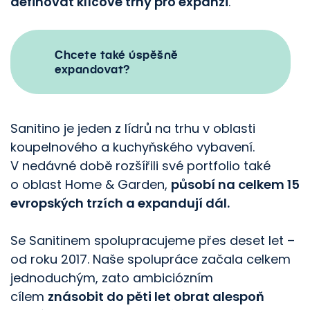
definovat klíčové trhy pro expanzi
.
Chcete také úspěšně
expandovat?
Sanitino je jeden z lídrů na trhu v oblasti
koupelnového a kuchyňského vybavení.
V nedávné době rozšířili své portfolio také
o oblast Home
&
Garden,
působí na celkem 15
evropských trzích a expandují dál.
Se Sanitinem spolupracujeme přes deset let –
od roku 2017. Naše spolupráce začala celkem
jednoduchým, zato ambiciózním
cílem
znásobit do pěti let obrat alespoň