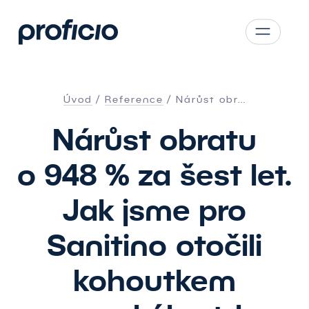
Přejít na obsah
CS
SK
Úvod
Reference
Nárůst obr…
EN
Nárůst obratu
AT
DE
o 948 % za šest let.
PL
Jak jsme pro
Sanitino otočili
kohoutkem