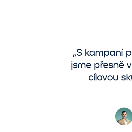
„S kampaní p
Po
jsme přesně vy
cílovou sk