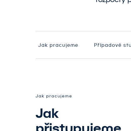
N
PR
Z
d
&
DiagnostiQ
A
B
Jak pracujeme
Případové st
B
Jak pracujeme
Jak
přistupujeme