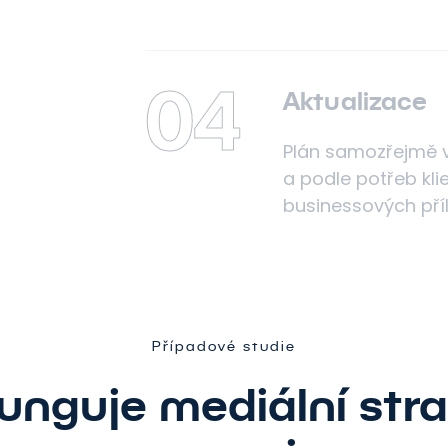
04
Aktualizace
Plán samozřejmě 
a podle potřeb kli
businessových příl
Případové studie
unguje mediální str