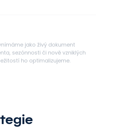
vnímáme jako živý dokument
enta, sezónnosti či nově vzniklých
ežitostí ho optimalizujeme.
ategie