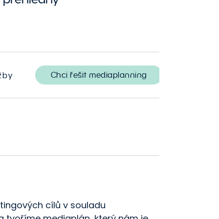
Chci řešit mediaplanning
žby
tingových cílů v souladu
a tvoříme mediaplán, který nám je