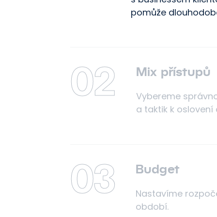
pomůže dlouhodobě 
02
Mix přístupů
Vybereme správno
a taktik k oslovení
03
Budget
Nastavíme rozpoče
období.