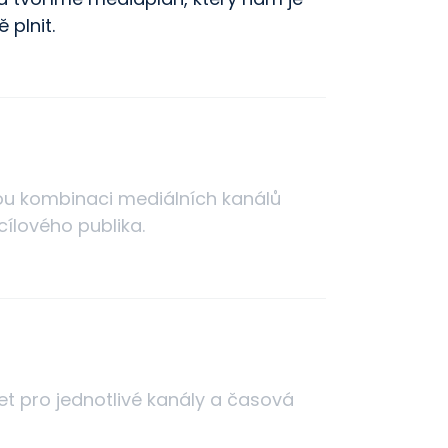
plnit.
u kombinaci mediálních kanálů
 cílového publika.
t pro jednotlivé kanály a časová