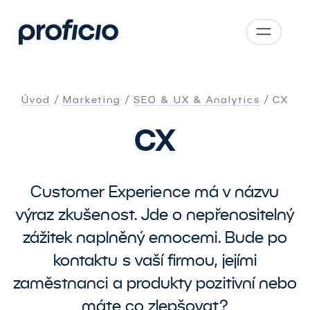
Přejít na obsah
CS
SK
Úvod
Marketing
SEO
&
UX
&
Analytics
CX
EN
CX
AT
DE
PL
Customer Experience má v názvu
výraz zkušenost. Jde o nepřenositelný
zážitek naplněný emocemi. Bude po
kontaktu s vaší firmou, jejími
zaměstnanci a produkty pozitivní nebo
máte co zlepšovat?