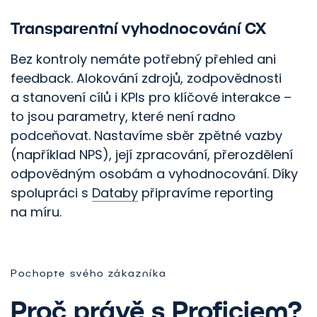
Transparentní vyhodnocování CX
Bez kontroly nemáte potřebný přehled ani
Posuneme váš
feedback. Alokování zdrojů, zodpovědnosti
a stanovení cílů i KPIs pro klíčové interakce –
marketing.
to jsou parametry, které není radno
podceňovat. Nastavíme sběr zpětné vazby
Ozvěte se nám
(například NPS), její zpracování, přerozdělení
odpovědným osobám a vyhodnocování. Díky
spolupráci s
Databy
připravíme reporting
na míru.
Pochopte svého zákazníka
Proč právě s Proficiem?