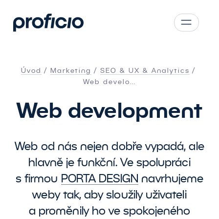
Přejít na obsah
CS
SK
Úvod
Marketing
SEO
&
UX
&
Analytics
EN
Web develo…
AT
Web development
PL
Web od nás nejen dobře vypadá, ale
hlavně je funkční. Ve spolupráci
s firmou
PORTA DESIGN
navrhujeme
weby tak, aby sloužily uživateli
a proměnily ho ve spokojeného