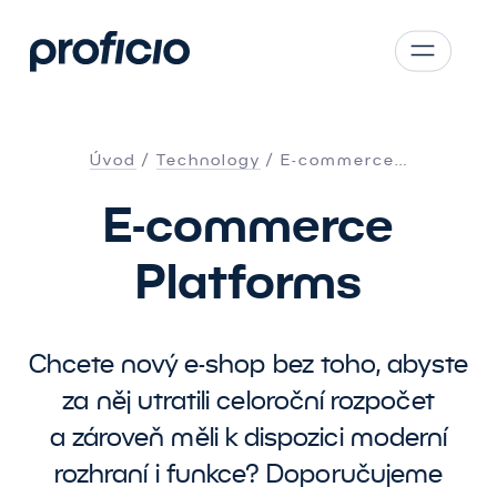
Přejít na obsah
CS
SK
Úvod
Technology
E-commerce…
EN
E-commerce
AT
DE
Platforms
PL
Chcete nový e-shop bez toho, abyste
za něj utratili celoroční rozpočet
a zároveň měli k dispozici moderní
rozhraní i funkce? Doporučujeme