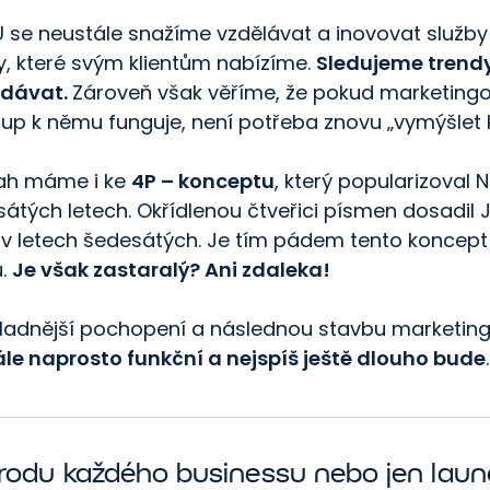
U se neustále snažíme vzdělávat a inovovat služby
y, které svým klientům nabízíme.
Sledujeme trendy
dávat.
Zároveň však věříme, že pokud marketingo
tup k němu funguje, není potřeba znovu „vymýšlet k
tah máme i ke
4P – konceptu
, který popularizoval 
sátých letech. Okřídlenou čtveřici písmen dosadil 
v letech šedesátých. Je tím pádem tento koncept
u.
Je však zastaralý? Ani zdaleka!
kladnější pochopení a následnou stavbu marketin
ále naprosto funkční a nejspíš ještě dlouho bude
.
rodu každého businessu nebo jen lau