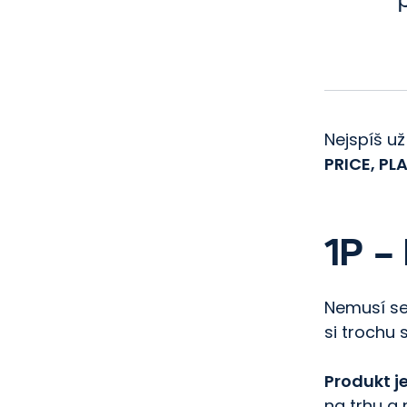
Nejspíš u
PRICE, P
1P –
Nemusí se
si trochu 
Produkt je
na trhu a