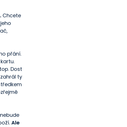
.
Chcete
 jeho
tač,
ho přání.
kartu.
top. Dost
zahrál ty
ostředkem
ozřejmě
š nebude
boží.
Ale