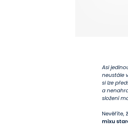
Asi jedin
neustále vy
si lze pře
a nenahra
složení m
Nevěříte,
mixu star