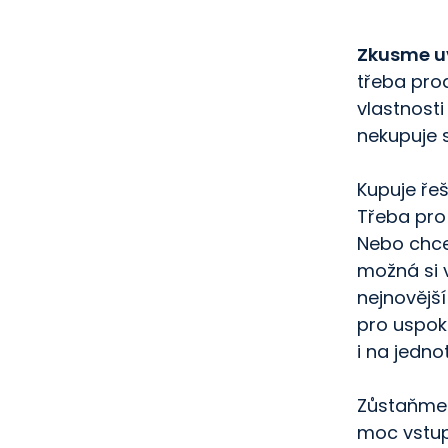
Zkusme u
třeba pro
vlastnosti
nekupuje s
Kupuje ře
Třeba pro 
Nebo chce
možná si v
nejnovějš
pro uspoko
i na jedno
Zůstaňme 
moc vstup