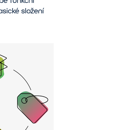
obě funkční
sické složení