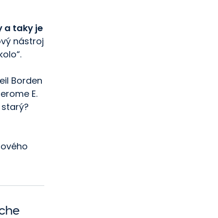
 a taky je
vý nástroj
olo“.
Neil Borden
Jerome E.
 starý?
gového
nche