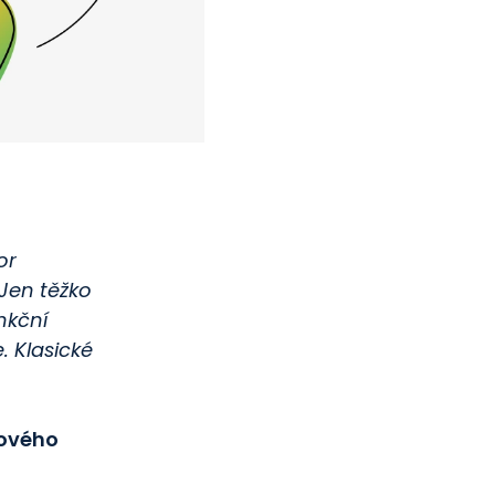
or
. Jen těžko
nkční
. Klasické
gového