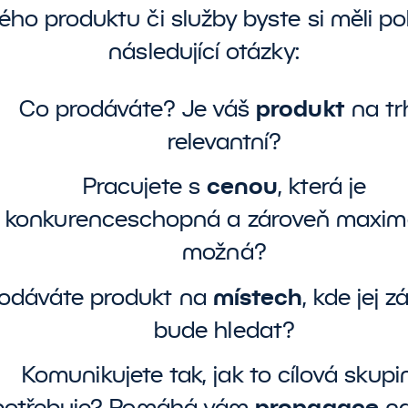
ého produktu či služby byste si měli pol
následující otázky:
produkt
Co prodáváte? Je váš
na tr
relevantní?
cenou
Pracujete s
, která je
konkurenceschopná a zároveň maximá
možná?
místech
odáváte produkt na
, kde jej z
bude hledat?
Komunikujete tak, jak to cílová skupi
propagace
potřebuje? Pomáhá vám
na