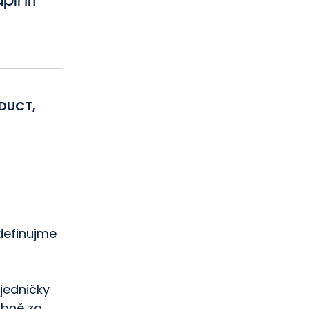
DUCT,
definujme
 jedničky
obně za