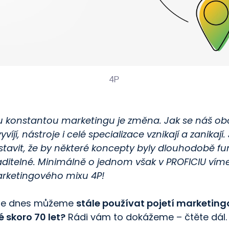
4P
ou konstantou marketingu je změna. Jak se náš ob
víjí, nástroje i celé specializace vznikají a zanikají
dstavit, že by některé koncepty byly dlouhodobě fu
ditelné. Minimálně o jednom však v PROFICIU víme
arketingového mixu 4P!
 že dnes můžeme
stále používat pojetí marketin
é skoro 70 let?
Rádi vám to dokážeme – čtěte dál.