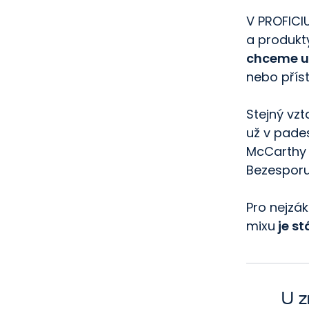
V PROFICI
a produkt
chceme u
nebo přís
Stejný vz
už v pade
McCarthy 
Bezespor
Pro nejzá
mixu
je st
U z