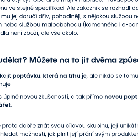
nu ve stejné specifikaci. Ale zákazník se rozhodl d
mu jej doručí dřív, pohodlněji, s nějakou službou n
m nebo službou maloobchodu (kamenného i e-c
dla není zboží, ale vše okolo.
udělat?
Můžete na to jít dvěma způs
kojit
poptávku, která na trhu je
, ale nikdo se tom
nuje
t s úplně novou zkušeností, a tak přímo
novou pop
ářet
.
e proto dobře znát svou cílovou skupinu, její unikát
 hledat možnosti, jak plnit její přání svým produkte