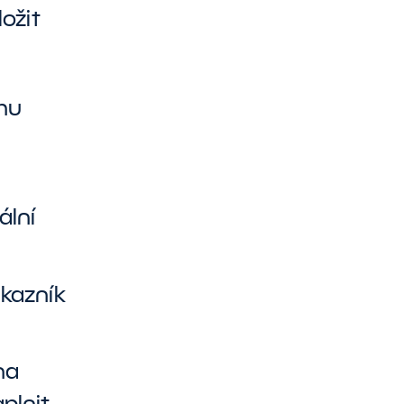
ožit
hu
lní
ákazník
na
plnit