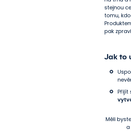
stejnou ce
tomu, kdo 
Produkte
pak zpravi
Jak to 
Uspo
nevě
Přijí
vytv
Měli byst
a