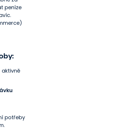
át peníze
avíc.
ommerce)
oby:
u aktivně
távku
ní potřeby
m.