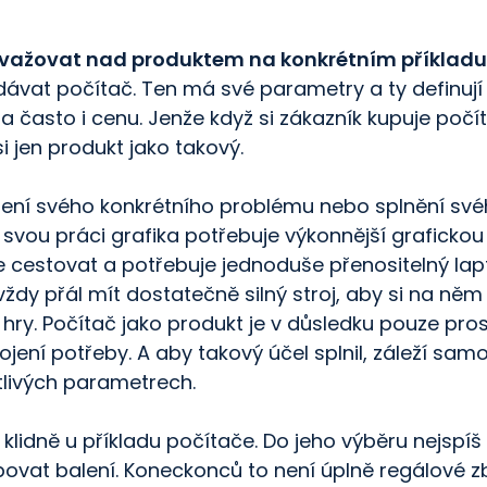
važovat nad produktem na konkrétním příkladu
dávat počítač. Ten má své parametry a ty definují
 a často i cenu. Jenže když si zákazník kupuje počí
i jen produkt jako takový.
šení svého konkrétního problému nebo splnění své
svou práci grafika potřebuje výkonnější grafickou 
 cestovat a potřebuje jednoduše přenositelný lap
ždy přál mít dostatečně silný stroj, aby si na něm 
í hry. Počítač jako produkt je v důsledku pouze pr
jení potřeby. A aby takový účel splnil, záleží sam
tlivých parametrech.
klidně u příkladu počítače. Do jeho výběru nejspí
ovat balení. Koneckonců to není úplně regálové z