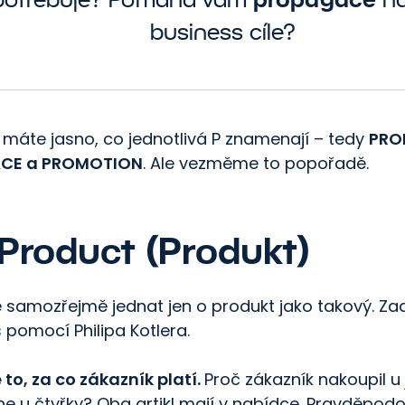
business cíle?
ž máte jasno, co jednotlivá P znamenají – tedy
PRO
LACE a PROMOTION
. Ale vezměme to popořadě.
 Product (Produkt)
 samozřejmě jednat jen o produkt jako takový. Za
s pomocí Philipa Kotlera.
 to, za co zákazník platí.
Proč zákazník nakoupil u
 ne u čtyřky? Oba artikl mají v nabídce. Pravděpod