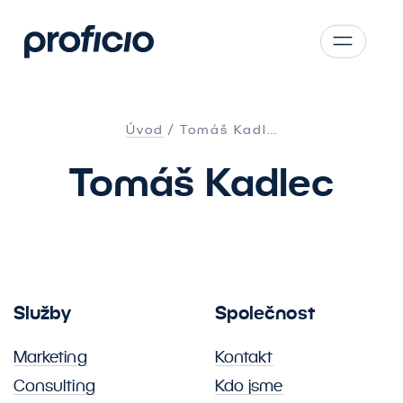
Přejít na obsah
CS
SK
Úvod
Tomáš Kadl…
EN
Tomáš Kadlec
AT
DE
PL
Služby
Společnost
Marketing
Kontakt
Consulting
Kdo jsme