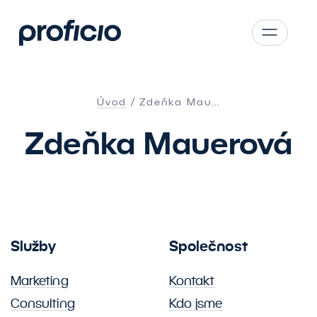
Přejít na obsah
CS
SK
Úvod
Zdeňka Mau…
EN
Zdeňka Mauerová
AT
DE
PL
Služby
Společnost
Marketing
Kontakt
Consulting
Kdo jsme