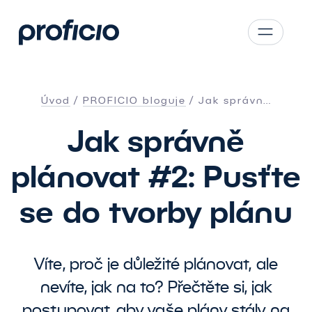
Přejít na obsah
CS
SK
Úvod
PROFICIO bloguje
Jak správn…
EN
Jak správně
AT
DE
plánovat #2: Pusťte
PL
se do tvorby plánu
Víte, proč je důležité plánovat, ale
nevíte, jak na to? Přečtěte si, jak
postupovat, aby vaše plány stály na