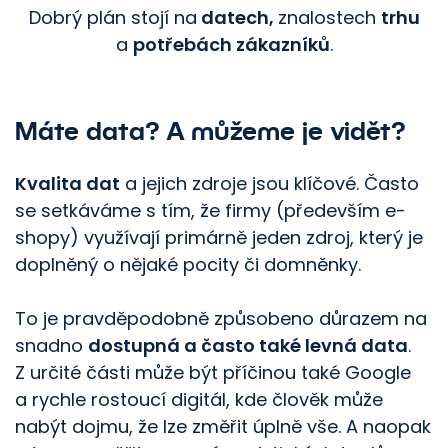
Dobrý plán stojí na
datech,
znalostech
trhu
a
potřebách zákazníků
.
Máte data? A můžeme je vidět?
Kvalita dat
a jejich zdroje jsou klíčové. Často
se setkáváme s tím, že firmy (především e-
shopy) využívají primárně jeden zdroj, který je
doplněný o nějaké pocity či domněnky.
To je pravděpodobně způsobeno důrazem na
snadno
dostupná a často také levná data
.
Z určité části může být příčinou také Google
a rychle rostoucí digitál, kde člověk může
nabýt dojmu, že lze změřit úplně vše. A naopak