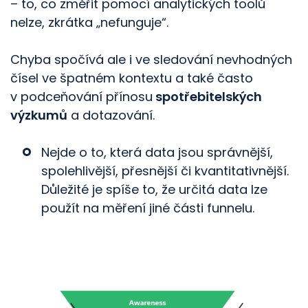
– to, co změřit pomocí analytických toolů
nelze, zkrátka „nefunguje“.
Chyba spočívá ale i ve sledování nevhodných
čísel ve špatném kontextu a také často
v podceňování přínosu
spotřebitelských
výzkumů
a dotazování.
Nejde o to, která data jsou správnější,
spolehlivější, přesnější či kvantitativnější.
Důležité je spíše to, že určitá data lze
použít na měření jiné části funnelu.