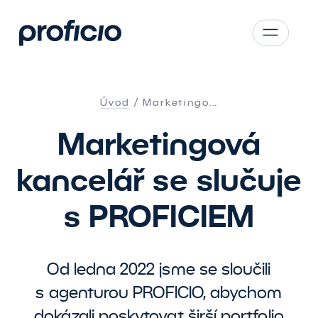
Přejít na obsah
CS
SK
Úvod
Marketingo…
EN
Marketingová
AT
DE
kancelář se slučuje
PL
s PROFICIEM
Od ledna 2022 jsme se sloučili
s agenturou PROFICIO, abychom
dokázali poskytovat širší portfolio