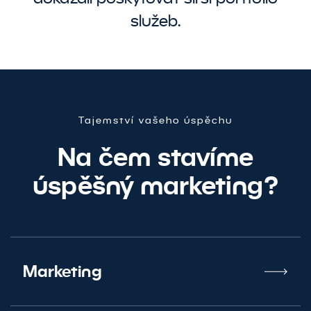
služeb.
Tajemství vašeho úspěchu
Na čem stavíme
Chcete pomoc
úspěšný marketing?
s podnikáním?
Ozvěte se nám
Marketing