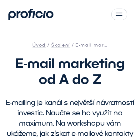
Přejít na obsah
CS
SK
Úvod
Školení
E-mail mar…
EN
E-mail marketing
AT
DE
od A do Z
PL
E-mailing je kanál s největší návratností
investic. Naučte se ho využít na
maximum. Na workshopu vám
ukážeme, jak získat e-mailové kontakty