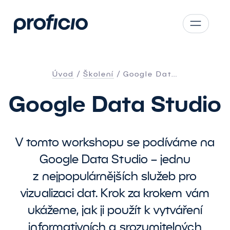
Přejít na obsah
CS
SK
Úvod
Školení
Google Dat…
EN
Google Data Studio
AT
DE
PL
V tomto workshopu se podíváme na
Google Data Studio – jednu
z nejpopulárnějších služeb pro
vizualizaci dat. Krok za krokem vám
ukážeme, jak ji použít k vytváření
informativních a srozumitelných