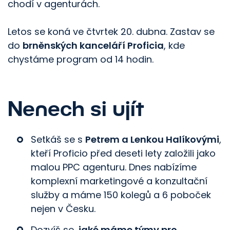
chodí v agenturách.
Letos se koná ve čtvrtek 20. dubna. Zastav se
do
brněnských kanceláří Proficia
, kde
chystáme program od 14 hodin.
Nenech si ujít
Setkáš se s
Petrem a Lenkou Halíkovými
,
kteří Proficio před deseti lety založili jako
malou PPC agenturu. Dnes nabízíme
komplexní marketingové a konzultační
služby a máme 150 kolegů a 6 poboček
nejen v Česku.
Dozvíš se,
jaké máme týmy pro