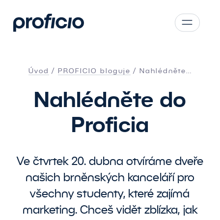
Přejít na obsah
CS
SK
Úvod
PROFICIO bloguje
Nahlédněte…
EN
Nahlédněte do
AT
DE
Proficia
PL
Ve čtvrtek 20. dubna otvíráme dveře
našich brněnských kanceláří pro
všechny studenty, které zajímá
marketing. Chceš vidět zblízka, jak