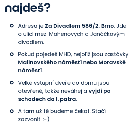
najdeš?
Adresa je
Za Divadlem 586/2, Brno
. Jde
o ulici mezi Mahenových a Janáčkovým
divadlem.
Pokud pojedeš MHD, nejblíž jsou zastávky
Malinovského náměstí nebo Moravské
náměstí
.
Velké vstupní dveře do domu jsou
otevřené, takže neváhej a
vyjdi po
schodech do 1. patra
.
A tam už tě budeme čekat. Stačí
zazvonit. :-)