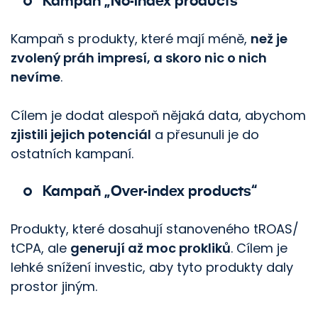
Kampaň „No-index products“
Kampaň s produkty, které mají méně,
než je
zvolený práh impresí, a skoro nic o nich
nevíme
.
Cílem je dodat alespoň nějaká data, abychom
zjistili jejich potenciál
a přesunuli je do
ostatních kampaní.
Kampaň „Over-index products“
Produkty, které dosahují stanoveného tROAS/​
tCPA, ale
generují až moc prokliků
. Cílem je
lehké snížení investic, aby tyto produkty daly
prostor jiným.