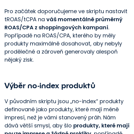
Pro začátek doporučujeme ve skriptu nastavit
tROAS/​tCPA na
váš momentálně průměrný
ROAS/CPA z shoppingových kampaní
.
Popřípadě na ROAS/CPA, kterého by měly
produkty maximálně dosahovat, aby nebyly
prodělečné a zároveň generovaly alespoň
nějaký zisk.
Výběr no-index produktů
V původním skriptu jsou „no-index“ produkty
definované jako produkty, které mají méně
impresí, než je vámi stanovený práh. Nám
dává větší smysl, aby šlo
produkty, které mají
pouze imprese a žádné prokliky
, popřípadě