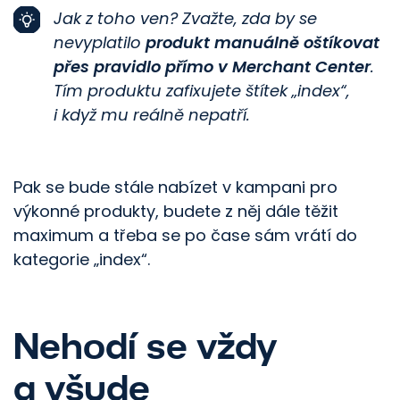
Facebook
Jak z toho ven? Zvažte, zda by se
Instagram
nevyplatilo
produkt manuálně oštíkovat
přes pravidlo přímo v Merchant Center
.
LinkedIn
Tím produktu zafixujete štítek „index“,
Twitter
i když mu reálně nepatří.
Každý měsíc vám pošleme novinky
z oboru
Pak se bude stále nabízet v kampani pro
výkonné produkty, budete z něj dále těžit
Váš e-mail
maximum a třeba se po čase sám vrátí do
kategorie „index“.
© 2026, Proficio Marketing s.r.o.
Nahoru
Nehodí se vždy
Ochrana osobních údajů
a všude