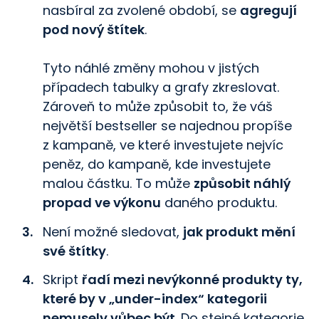
nasbíral za zvolené období, se
agregují
pod nový štítek
.
Tyto náhlé změny mohou v jistých
případech tabulky a grafy zkreslovat.
Zároveň to může způsobit to, že váš
největší bestseller se najednou propíše
z kampaně, ve které investujete nejvíc
peněz, do kampaně, kde investujete
malou částku. To může
způsobit náhlý
propad ve výkonu
daného produktu.
Není možné sledovat,
jak produkt mění
své štítky
.
Skript
řadí mezi nevýkonné produkty ty,
které by v „under-index“ kategorii
nemusely vůbec být
. Do stejné kategorie