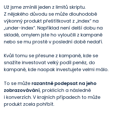
Už jsme zmínili jeden z limitů skriptu.
Z nějakého důvodu se může dlouhodobě
výkonný produkt přeštítkovat z „index“ na
„under-index“. Například není delší dobu na
skladě, omylem jste ho vyloučili z kampaně
nebo se mu prostě v poslední době nedaří.
Kvůli tomu se přesune z kampaně, kde se
Služby
Společnost
snažíte investovat velký podíl peněz, do
kampaně, kde naopak investujete velmi málo.
Marketing
Kontakt
Consulting
Kdo jsme
To se může
razantně podepsat na jeho
zobrazovávání
, proklicích a následně
Technology
Blog
i konverzích. V krajních případech to může
produkt zcela pohřbít.
Sledujte nás