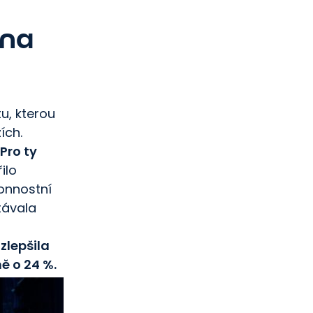
 na
u, kterou
ích.
Pro ty
ilo
konnostní
távala
í
zlepšila
ě o 24 %.