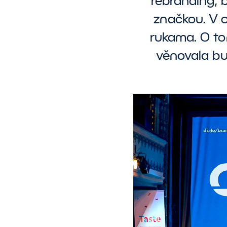
rebranding, 
N
značkou. V 
PR
Z
d
&
rukama. O tom
DiagnostiQ
A
věnovala bu
B
B