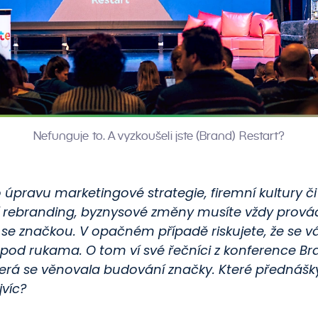
Nefunguje to. A vyzkoušeli jste (Brand) Restart?
o úpravu marketingové strategie, firemní kultury či
 rebranding, byznysové změny musíte vždy prová
 se značkou. V opačném případě riskujete, že se 
pod rukama. O tom ví své řečníci z konference B
která se věnovala budování značky. Které přednášk
jvíc?