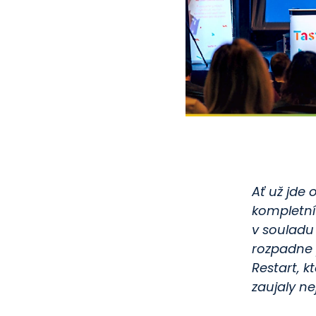
Ať už jde 
kompletní
v souladu
rozpadne 
Restart, 
zaujaly ne