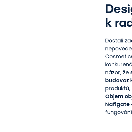
Desi
k ra
Dostali za
nepovede.
Cosmetics.
konkurenčn
názor, že
budovat 
produktů,
Objem obj
Nafigate 
fungování