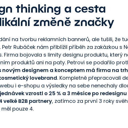
gn thinking a cesta
dikální změně značky
dání na tvorbu reklamních bannerů, ale tušili, že t
 Petr Rubáček nám přiblížil příběh za zakázkou s N
 Firma bojovala s limity designu produktu, který 
ím produktů ani na paty. Petrovi se podařilo protl
s novým designem a konceptem má firma na trh
kosmetický lovebrand
. Kompletně přepracovali d
 webu i e-shopu a výsledky na sebe nenechaly dlo
ednávek vzrostl o 25 % a 3 měsíce po redesignu 
4 velké B2B partnery
, zatímco za první 3 roky své
 měl pouze 4.