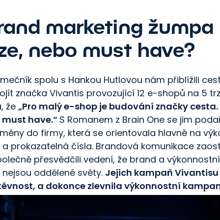
rand marketing žumpa
ze, nebo must have?
ečník spolu s Hankou Hutlovou nám přiblížili cest
jít značka Vivantis provozující 12 e-shopů na 5 trz
á, že
„Pro malý e-shop je budování značky cesta. 
to must have.“
S Romanem z Brain One se jim podař
změny do firmy, která se orientovala hlavně na vý
 a prokazatelná čísla. Brandová komunikace zaos
polečně přesvědčili vedení, že brand a výkonnostn
 nejsou oddělené světy.
Jejich kampaň Vivantisu 
ěvnost, a dokonce zlevnila výkonnostní kampan