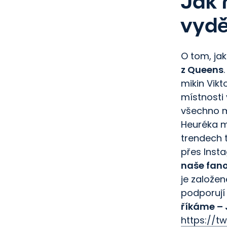
Jak 
vydě
O tom, ja
z Queens
mikin Vikt
místnosti
všechno m
Heuréka m
trendech 
přes Inst
naše fan
je založen
podporují 
říkáme – 
https://t