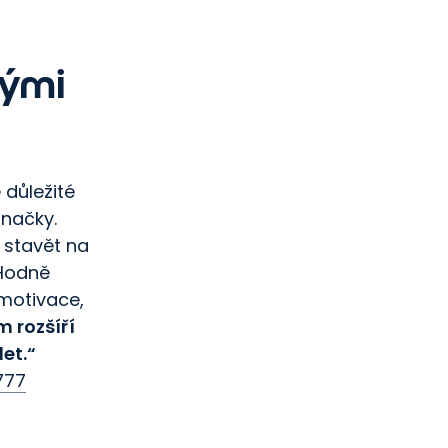
rými
 důležité
značky.
 stavět na
 Hodně
é motivace,
 rozšíří
et.“
777