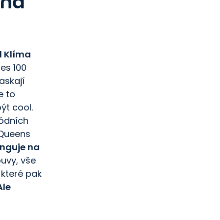
and
l Klíma
ies 100
askají
e to
ýt cool.
ódních
 Queens
funguje na
ouvy, vše
 které pak
Ale