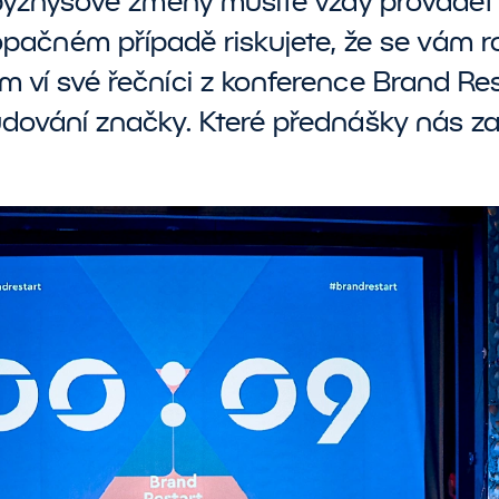
byznysové změny musíte vždy provádět
ávrhy a tvorba
opačném případě riskujete, že se vám 
božové srovnávače
SEO
ashboardů a reportů
Marketplaces
 ví své řečníci z konference Brand Res
CX
udit a revize současných
dování značky. Které přednášky nás zau
I
&
datových řešení
I školení