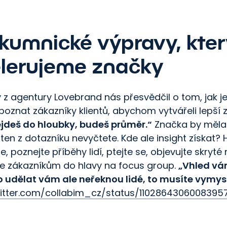
kumnické výpravy, kte
lerujeme značky
z agentury Lovebrand nás přesvědčil o tom, jak je
oznat zákazníky klientů, abychom vytvářeli lepší 
jdeš do hloubky, budeš průměr.“
Značka by měla
 ten z dotazníku nevyčtete. Kde ale insight získat?
te, poznejte příběhy lidí, ptejte se, objevujte skryt
e zákazníkům do hlavy na focus group.
„Vhled vám
o udělat vám ale neřeknou lidé, to musíte vymysl
witter.com/collabim_cz/status/1102864306008395