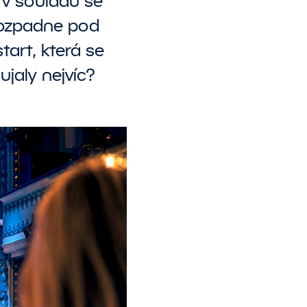
 v souladu se
rozpadne pod
tart, která se
jaly nejvíc?