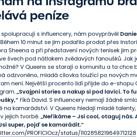
nám na Instagramu br
lává peníze
k spolupracují s influencery, nám povyprávěl
Danie
. Během 10 minut se jim podařilo prodat přes Instor
ora Sheena a při představení nových tenisek jim pr
 ve švech pod nátlakem zvědavých fanoušků. Jak j
ožné? V Queens se starají o komunitu a ta chce b
á odzvoněno, mladá cílovka toužící po nových m
tam není. Největší procento lidí přijde do e-shopu
agram.
„Svajpni stories a nakup si pod lavicí. To 
oušky,“
říká David. S influencery nemají žádné sml
é na kamarádství. V Queens hledají mladé talenty,
v jejich tvorbě.
„Neříkáme – Jsi cool, otaguj nás. 
Jsi super, pojď se kamarádit.“
witter.com/PROFICIOcz/status/1102858219649712128