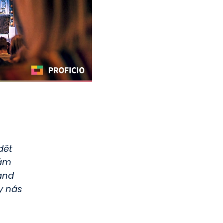
dět
vám
rand
y nás