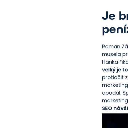
Je b
pení
Roman Zám
musela pro
Hanka řík
velký je 
protlačit 
marketing
opodál. S
marketing
SEO návšt