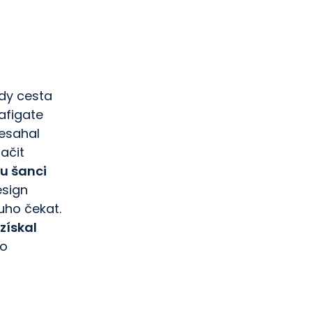
udy cesta
afigate
nesahal
ačit
u šanci
esign
uho čekat.
získal
ho