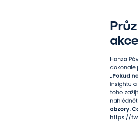
Průz
akce
Honza Páv 
dokonale p
„Pokud ne
insightu a
toho zažij
nahlédnět
obzory. C
https://t