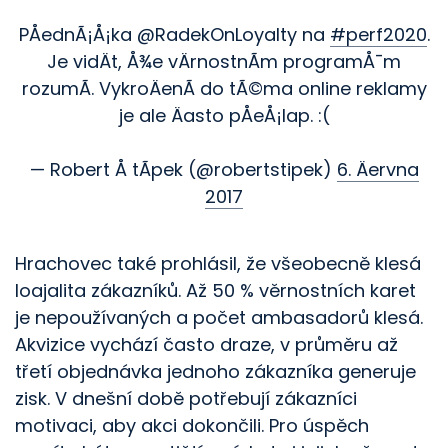
PÅednÃ¡Å¡ka @RadekOnLoyalty na
#perf2020
.
Je vidÄt, Å¾e vÄrnostnÃ­m programÅ¯m
rozumÃ­. VykroÄenÃ­ do tÃ©ma online reklamy
je ale Äasto pÅeÅ¡lap. :(
— Robert Å tÃ­pek (@robertstipek)
6. Äervna
2017
Hrachovec také prohlásil, že všeobecně klesá
loajalita zákazníků. Až 50 % věrnostních karet
je nepoužívaných a počet ambasadorů klesá.
Akvizice vychází často draze, v průměru až
třetí objednávka jednoho zákazníka generuje
zisk. V dnešní době potřebují zákazníci
motivaci, aby akci dokončili. Pro úspěch