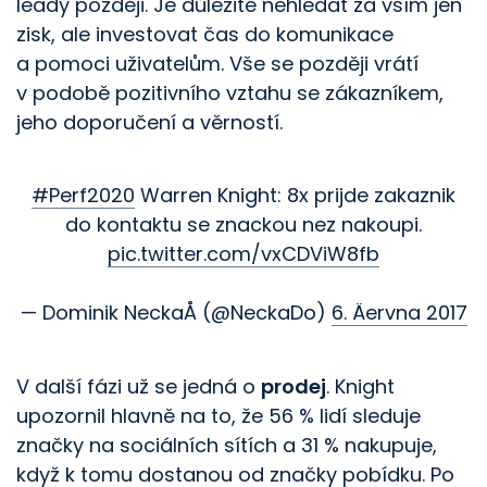
leady později. Je důležité nehledat za vším jen
zisk, ale investovat čas do komunikace
a pomoci uživatelům. Vše se později vrátí
v podobě pozitivního vztahu se zákazníkem,
jeho doporučení a věrností.
#Perf2020
Warren Knight: 8x prijde zakaznik
do kontaktu se znackou nez nakoupi.
pic.twitter.com/vxCDViW8fb
— Dominik NeckaÅ (@NeckaDo)
6. Äervna 2017
V další fázi už se jedná o
prodej
. Knight
upozornil hlavně na to, že 56 % lidí sleduje
značky na sociálních sítích a 31 % nakupuje,
když k tomu dostanou od značky pobídku. Po