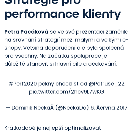
performance klienty
Petra Pacáková
se ve své prezentaci zaměřila
na srovnání strategií mezi malými a velkými e-
shopy. Většina doporučení ale byla společná
pro všechny. Na začátku spolupráce je
důležité stanovit si hlavní cíle a očekávání.
#Perf2020
pekny checklist od
@Petruse_22
pic.twitter.com/2hcv9L7wKG
— Dominik NeckaÅ (@NeckaDo)
6. Äervna 2017
Krátkodobě je nejlepší optimalizovat