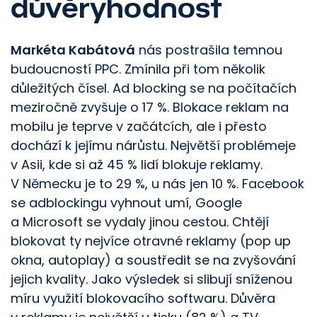
důvěryhodnost
Markéta Kabátová
nás postrašila temnou
budoucností PPC. Zmínila při tom několik
důležitých čísel. Ad blocking se na počítačích
meziročně zvyšuje o 17 %. Blokace reklam na
mobilu je teprve v začátcích, ale i přesto
dochází k jejímu nárůstu. Největší problémeje
v Asii, kde si až 45 % lidí blokuje reklamy.
V Německu je to 29 %, u nás jen 10 %. Facebook
se adblockingu vyhnout umí, Google
a Microsoft se vydaly jinou cestou. Chtějí
blokovat ty nejvíce otravné reklamy (pop up
okna, autoplay) a soustředit se na zvyšování
jejich kvality. Jako výsledek si slibují sníženou
míru využití blokovacího softwaru. Důvěra