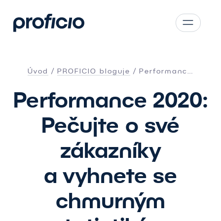
Přejít na obsah
CS
SK
Úvod
PROFICIO bloguje
Performanc…
EN
Performance 2020:
AT
DE
Pečujte o své
PL
zákazníky
a vyhnete se
chmurným