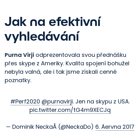
Jak na efektivní
vyhledávání
Purna Virji
odprezentovala svou přednášku
přes skype z Ameriky. Kvalita spojení bohužel
nebyla valná, ale i tak jsme získali cenné
poznatky.
#Perf2020
@purnavirji
. Jen na skypu z USA.
pic.twitter.com/tG4m9XECJq
— Dominik NeckaÅ (@NeckaDo)
6. Äervna 2017