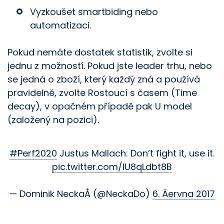
Vyzkoušet smartbiding nebo
automatizaci.
Pokud nemáte dostatek statistik, zvolte si
jednu z možností. Pokud jste leader trhu, nebo
se jedná o zboží, který každý zná a používá
pravidelně, zvolte Rostoucí s časem (Time
decay), v opačném případě pak U model
(založený na pozici).
#Perf2020
Justus Mallach: Don’t fight it, use it.
pic.twitter.com/IU8qLdbt8B
— Dominik NeckaÅ (@NeckaDo)
6. Äervna 2017