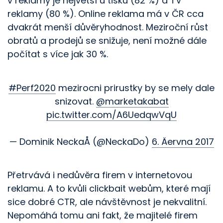
v reklamy je největší u tisku (82 %) a TV
reklamy (80 %). Online reklama má v ČR cca
dvakrát menší důvěryhodnost. Meziroční růst
obratů a prodejů se snižuje, není možné dále
počítat s více jak 30 %.
#Perf2020
mezirocni prirustky by se mely dale
snizovat.
@marketakabat
pic.twitter.com/A6UedqwVqU
— Dominik NeckaÅ (@NeckaDo)
6. Äervna 2017
Přetrvává i nedůvěra firem v internetovou
reklamu. A to kvůli clickbait webům, které mají
sice dobré CTR, ale návštěvnost je nekvalitní.
Nepomáhá tomu ani fakt, že majitelé firem