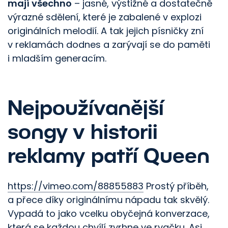
mají všechno
– jasné, výstižné a dostatečně
výrazné sdělení, které je zabalené v explozi
originálních melodií. A tak jejich písničky zní
v reklamách dodnes a zarývají se do paměti
i mladším generacím.
Nejpoužívanější
songy v historii
reklamy patří Queen
https://vimeo.com/88855883
Prostý příběh,
a přece díky originálnímu nápadu tak skvělý.
Vypadá to jako vcelku obyčejná konverzace,
která se každou chvílí zvrhne ve rvačku. Asi