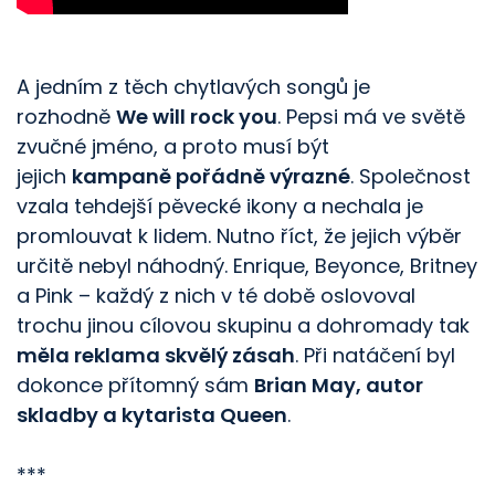
A jedním z těch chytlavých songů je
rozhodně
We will rock you
. Pepsi má ve světě
zvučné jméno, a proto musí být
jejich
kampaně pořádně výrazné
. Společnost
vzala tehdejší pěvecké ikony a nechala je
promlouvat k lidem. Nutno říct, že jejich výběr
určitě nebyl náhodný. Enrique, Beyonce, Britney
a Pink – každý z nich v té době oslovoval
trochu jinou cílovou skupinu a dohromady tak
měla reklama skvělý zásah
. Při natáčení byl
dokonce přítomný sám
Brian May, autor
skladby a kytarista Queen
.
***