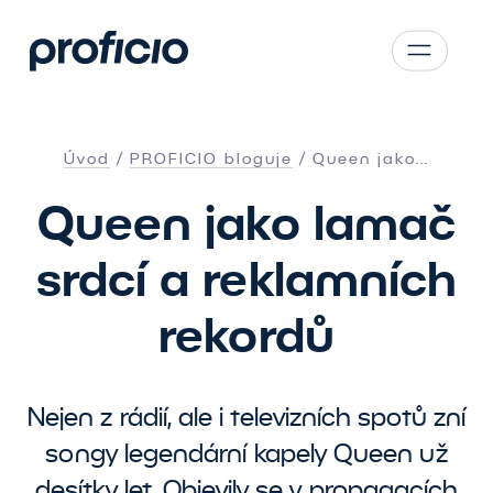
Přejít na obsah
CS
SK
Úvod
PROFICIO bloguje
Queen jako…
EN
Queen jako lamač
AT
DE
srdcí a reklamních
PL
rekordů
Nejen z rádií, ale i televizních spotů zní
songy legendární kapely Queen už
desítky let. Objevily se v propagacích