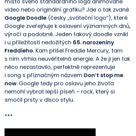
místo svého standardního loga animované
video nebo originální grafiku? Jde o tak zvané
Google Doodle
(česky „sváteční logo“), které
Google zveřejňuje k oslavení významných dnů,
výročí a podobně. Jeden takový doodle vznikl
i u příležitosti nedožitých
65. narozeniny
Freddieho
. Kam přišel Freddie Mercury, tam
s ním vtrhla neuvěřitelná energie. A že ji jen tak
něco nezastavilo, perfektně reprezentuje
i song s příznačným názvem
Don’t stop me
now
. Google tedy pro oslavu jeho života
nemohl vybrat lepší píseň – rock, který si
smočil prsty v disco stylu.
***