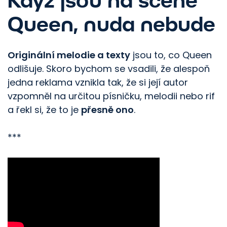
Když jsou na scéně
Queen, nuda nebude
Originální melodie a texty
jsou to, co Queen
odlišuje. Skoro bychom se vsadili, že alespoň
jedna reklama vznikla tak, že si její autor
vzpomněl na určitou písničku, melodii nebo rif
a řekl si, že to je
přesně ono
.
***