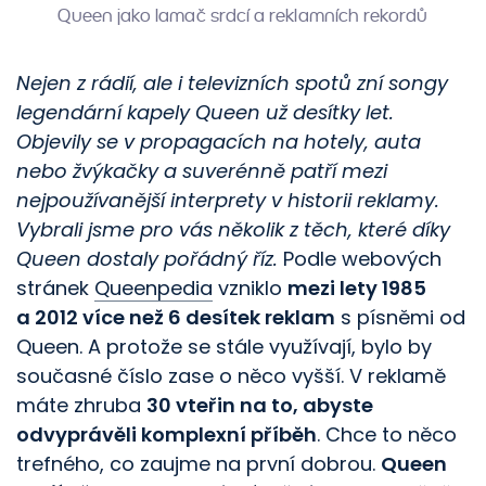
Queen jako lamač srdcí a reklamních rekordů
Nejen z rádií, ale i televizních spotů zní songy
legendární kapely Queen už desítky let.
Objevily se v propagacích na hotely, auta
nebo žvýkačky a suverénně patří mezi
nejpoužívanější interprety v historii reklamy.
Vybrali jsme pro vás několik z těch, které díky
Queen dostaly pořádný říz.
Podle webových
stránek
Queenpedia
vzniklo
mezi lety 1985
a 2012 více než 6 desítek reklam
s písněmi od
Queen. A protože se stále využívají, bylo by
současné číslo zase o něco vyšší. V reklamě
máte zhruba
30 vteřin na to, abyste
odvyprávěli komplexní příběh
. Chce to něco
trefného, co zaujme na první dobrou.
Queen