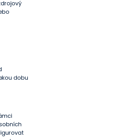
zdrojový
ebo
d
jakou dobu
rámci
osobních
figurovat