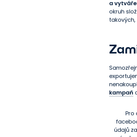
a vytváře
okruh slo
takových, 
Zami
Samozřejm
exportuje
nenakoupi
kampaň
a
Pro 
faceboo
údajů za