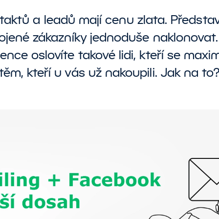
ávrhy a tvorba
aktů a leadů mají cenu zlata. Představt
božové srovnávače
SEO
ashboardů a reportů
Marketplaces
ojené zákazníky jednoduše naklonovat
CX
udit a revize současných
ence oslovíte takové lidi, kteří se max
I
&
datových řešení
těm, kteří u vás už nakoupili. Jak na to
I školení