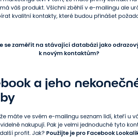
ímá váš produkt. Všichni zběhlí v e-mailingu ale urči
bírat kvalitní kontakty, které budou přinášet poža
e se zaměřit na stávající databázi jako odrazo
k novým kontaktům?
book a jeho nekonečn
oby
že máte ve svém e-mailingu seznam lidí, kteří u v
videlně nakupují. Pak je velmi jednoduché tyto kon
 další profit. Jak?
Použijte je pro Facebook Lookali