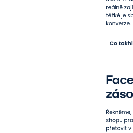
reálně zaj
těžké je s
konverze.
Co takhl
Face
zás
Řekněme, 
shopu pra
přetavit v