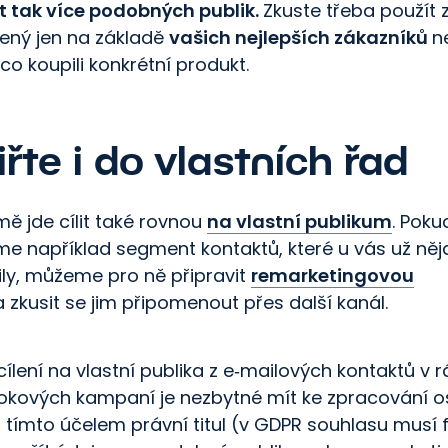
t tak více podobných publik.
Zkuste třeba použít 
žený jen na základě
vašich nejlepších zákazníků
n
co koupili konkrétní produkt.
řte i do vlastních řad
ě jde cílit také rovnou
na vlastní publikum
. Poku
me například segment kontaktů, které u vás už ně
ly, můžeme pro ně připravit
remarketingovou
 zkusit se jim připomenout přes další kanál.
cílení na vlastní publika z e‑mailových kontaktů v 
kových kampaní je nezbytné mít ke zpracování 
 tímto účelem právní titul (v GDPR souhlasu musí 