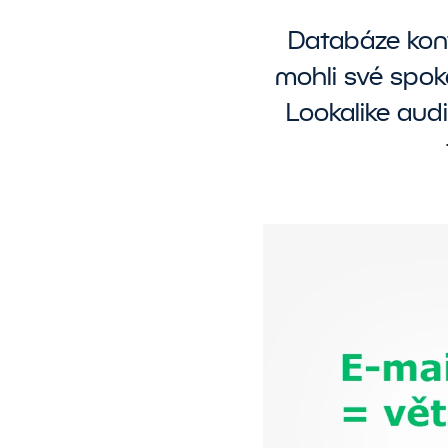
N
Databáze kont
PR
Z
d
&
mohli své spok
DiagnostiQ
A
Lookalike audi
B
B