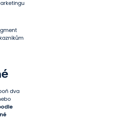
arketingu
segment
ákazníkům
né
spoň dva
 nebo
podle
bné