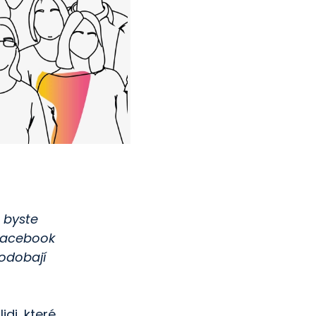
e byste
 Facebook
podobají
idi, které