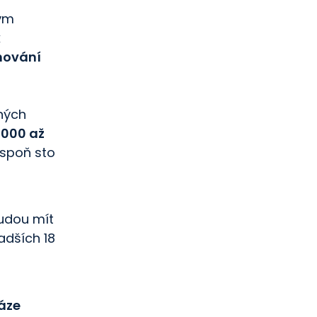
tým
k
hování
ných
 000 až
espoň sto
budou mít
adších 18
áze