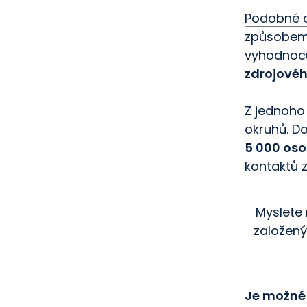
Podobné o
způsobem 
vyhodnocu
zdrojové
Z jednoho
okruhů. D
5 000 os
kontaktů 
Myslete 
založený
Je možné