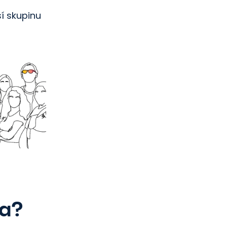
í skupinu
ka?