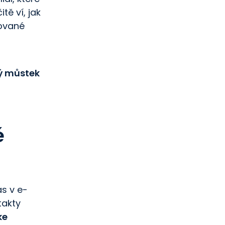
tě ví, jak
dované
vý můstek
é
ás v e-
takty
ke