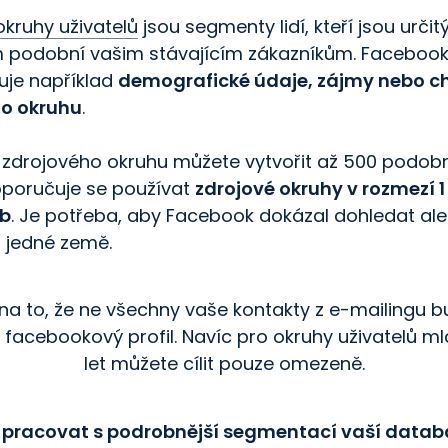
kruhy uživatelů
jsou segmenty lidí, kteří jsou urči
podobní vašim stávajícím zákazníkům. Faceboo
je například
demografické údaje, zájmy nebo c
ho okruhu
.
 zdrojového okruhu můžete vytvořit až 500 podob
oporučuje se používat
zdrojové okruhy v rozmezí 1
ob
. Je potřeba, aby Facebook dokázal dohledat al
z jedné země.
na to, že ne všechny vaše kontakty z e-mailingu 
 facebookový profil. Navíc pro okruhy uživatelů ml
let můžete cílit pouze omezeně.
 pracovat s podrobnější segmentací vaší datab