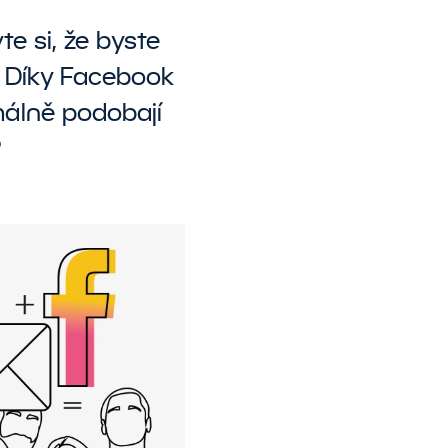
e si, že byste
. Díky Facebook
imálně podobají
?