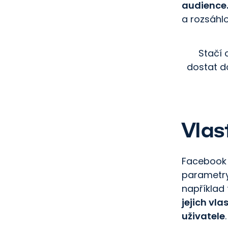
audience
a rozsáhl
Stačí 
dostat d
Vlas
Facebook 
parametry
například
jejich vl
uživatele
.