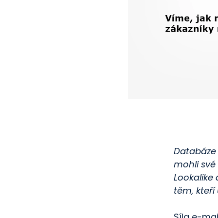
Databáze k
mohli své
Lookalike 
těm, kteří
Síla e-mai