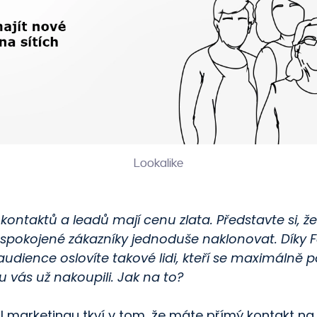
Lookalike
ontaktů a leadů mají cenu zlata. Představte si, ž
 spokojené zákazníky jednoduše naklonovat. Díky
audience oslovíte takové lidi, kteří se maximálně 
 u vás už nakoupili. Jak na to?
l marketingu tkví v tom, že máte přímý kontakt na l