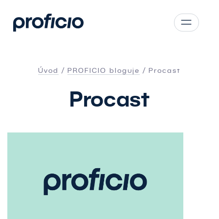
Přejít na obsah
CS
SK
Úvod
PROFICIO bloguje
Procast
EN
Procast
AT
DE
PL