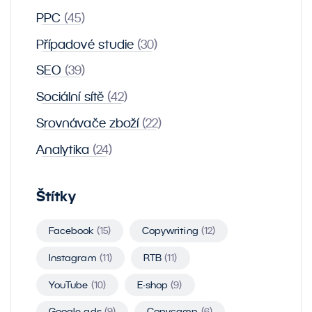
PPC
(45)
Případové studie
(30)
SEO
(39)
Sociální sítě
(42)
Srovnávače zboží
(22)
Analytika
(24)
Štítky
Facebook
(15)
Copywriting
(12)
Instagram
(11)
RTB
(11)
YouTube
(10)
E-shop
(9)
Google ads
(9)
Copycamp
(6)