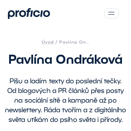
Přejít na obsah
CS
SK
Úvod
Pavlína On…
EN
Pavlína Ondráková
AT
DE
PL
Píšu a ladím texty do poslední tečky.
Od blogových a PR článků přes posty
na sociální sítě a kampaně až po
newslettery. Ráda tvořím a z digitálního
světa utíkám do psího světa i přírody.