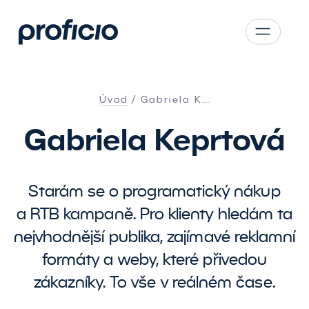
Přejít na obsah
CS
SK
Úvod
Gabriela K…
EN
Gabriela Keprtová
AT
DE
PL
Starám se o programatický nákup
a RTB kampaně. Pro klienty hledám ta
nejvhodnější publika, zajímavé reklamní
formáty a weby, které přivedou
zákazníky. To vše v reálném čase.