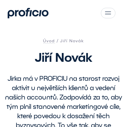
Přejít na obsah
CS
SK
Úvod
Jiří Novák
EN
Jiří Novák
AT
DE
PL
Jirka má v PROFICIU na starost rozvoj
aktivit u největších klientů a vedení
našich accountů. Zodpovídá za to, aby
tým plnil stanovené marketingové cíle,
které povedou k dosažení těch
byznysových. To vše tak, aby se